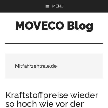
Skip
Skip
MENU
to
to
main
primary
MOVECO Blog
content
sidebar
Blog
der
Web-
Entwickler
aus
Mitfahrzentrale.de
Bonn
Kraftstoffpreise wieder
so hoch wie vor der