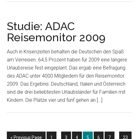
Studie: ADAC
Reisemonitor 2009
Auch in Krisenzeiten behalten die Deutschen den Spaß
am Verreisen. 64,5 Prozent haben für 2009 eine längere
Urlaubsreise fest eingeplant. Das ergab eine Befragung
des ADAC unter 4000 Mitgliedern für den Reisemonitor
2009. Das Ergebnis: Deutschland, Italien und Österreich
sind die drei beliebtesten Urlaubsländer für Familien mit
Kindern. Die Plätze vier und fünf gehen an […]
Interim
Interim
Go
Go
Go
Go
Go
Go
Go
Go
«
Previous Page
1
…
3
4
5
6
7
…
23