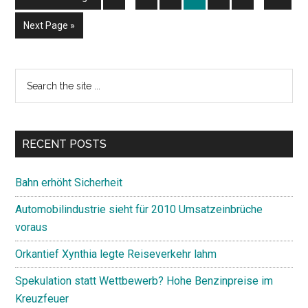
pages
pages
to
to
to
to
to
to
to
to
omitted
omitted
Go
Next Page »
page
page
page
page
page
page
page
to
Primary
Search
the
Sidebar
site
...
RECENT POSTS
Bahn erhöht Sicherheit
Automobilindustrie sieht für 2010 Umsatzeinbrüche
voraus
Orkantief Xynthia legte Reiseverkehr lahm
Spekulation statt Wettbewerb? Hohe Benzinpreise im
Kreuzfeuer