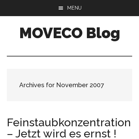
Skip
Skip
MENU
to
to
main
primary
MOVECO Blog
content
sidebar
Blog
der
Web-
Entwickler
aus
Archives for November 2007
Bonn
Feinstaubkonzentration
– Jetzt wird es ernst !