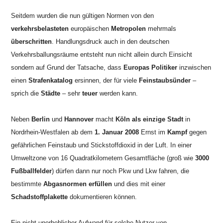
Seitdem wurden die nun gültigen Normen von den
verkehrsbelasteten
europäischen
Metropolen
mehrmals
überschritten
.
Handlungsdruck auch in den deutschen
Verkehrsballungsräume entsteht nun nicht allein durch Einsicht
sondern auf Grund der Tatsache, dass
Europas
Politiker
inzwischen
einen
Strafenkatalog
ersinnen, der für
viele
Feinstaubsünder
–
sprich die
Städte
– sehr
teuer
werden kann.
Neben
Berlin
und
Hannover
macht
Köln als einzige Stadt
in
Nordrhein-Westfalen ab dem
1. Januar 2008
Ernst im
Kampf
gegen
gefährlichen Feinstaub und Stickstoffdioxid in der Luft. In einer
Umweltzone von 16 Quadratkilometern Gesamtfläche (groß wie
3000
Fußballfelder
) dürfen dann nur noch Pkw und Lkw fahren, die
bestimmte
Abgasnormen erfüllen
und dies mit einer
Schadstoffplakette
dokumentieren können.
Ein nicht unerheblicher Aufwand für solche Nutzer von