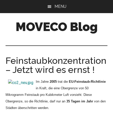
Skip
Skip
MENU
to
to
main
primary
MOVECO Blog
content
sidebar
Blog
der
Web-
Entwickler
Feinstaubkonzentration
aus
– Jetzt wird es ernst !
Bonn
Im Jahre
2005
trat die
EU-Feinstaub-Richtlinie
in Kraft, die eine Obergrenze von 50
Mikrogramm Feinstaub pro Kubikmeter Luft vorsieht. Diese
Obergrenze, so die Richtlinie, darf nur an
35 Tagen im Jahr
von den
Städten überschritten werden.