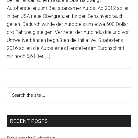
Der amerikanische Präsident Obama zwingt
Autohersteller zum Bau sparsamer Autos. Ab 2012 sollen
in den USA neue Obergrenzen für den Benzinverbrauch
gelten. Dadurch würde der Autopreis um etwa 600 Dollar
pro Fahrzeug steigen. Vertreter der Autoindustrie und von
Umweltverbänden begrüßten die Initiative. Spätestens
2016 sollen die Autos eines Herstellers im Durchschnitt
nur noch 6,6 Liter […]
Primary
Search
the
Sidebar
site
...
RECENT POSTS