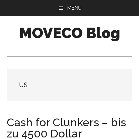
Skip
Skip
MENU
to
to
main
primary
MOVECO Blog
content
sidebar
Blog
der
Web-
Entwickler
aus
US
Bonn
Cash for Clunkers – bis
zu 4500 Dollar