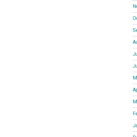
N
O
S
A
J
J
M
A
M
F
J