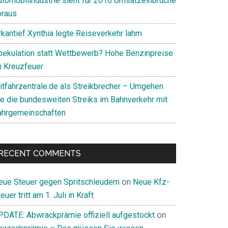
utomobilindustrie sieht für 2010 Umsatzeinbrüche
oraus
rkantief Xynthia legte Reiseverkehr lahm
pekulation statt Wettbewerb? Hohe Benzinpreise
m Kreuzfeuer
itfahrzentrale.de als Streikbrecher – Umgehen
ie die bundesweiten Streiks im Bahnverkehr mit
ahrgemeinschaften
RECENT COMMENTS
eue Steuer gegen Spritschleudern
on
Neue Kfz-
euer tritt am 1. Juli in Kraft
PDATE: Abwrackprämie offiziell aufgestockt
on