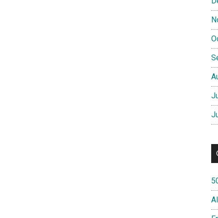
D
N
O
S
A
J
J
5
A