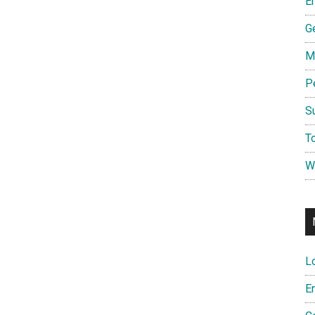
E
G
M
P
S
To
W
L
E