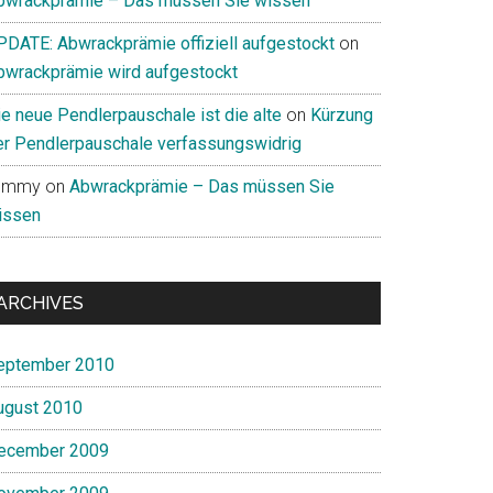
bwrackprämie – Das müssen Sie wissen
PDATE: Abwrackprämie offiziell aufgestockt
on
bwrackprämie wird aufgestockt
ie neue Pendlerpauschale ist die alte
on
Kürzung
er Pendlerpauschale verfassungswidrig
ommy
on
Abwrackprämie – Das müssen Sie
issen
ARCHIVES
eptember 2010
ugust 2010
ecember 2009