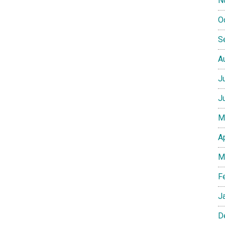
N
O
S
A
J
J
M
A
M
F
J
D