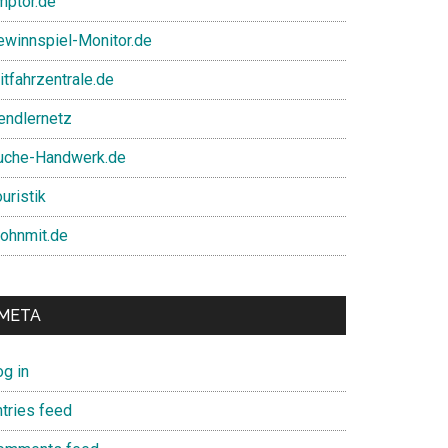
mptor.de
ewinnspiel-Monitor.de
itfahrzentrale.de
endlernetz
uche-Handwerk.de
uristik
ohnmit.de
META
og in
ntries feed