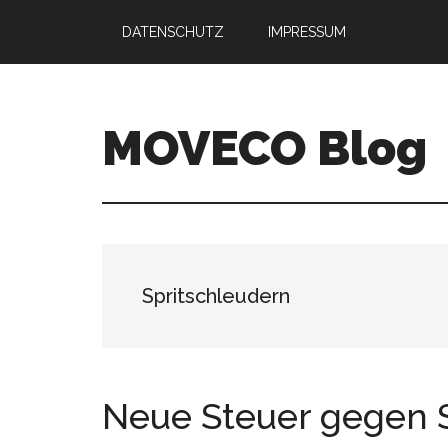
Skip
Skip
DATENSCHUTZ
IMPRESSUM
to
to
main
primary
content
sidebar
MOVECO Blog
Blog
der
Web-
Entwickler
aus
Spritschleudern
Bonn
Neue Steuer gegen 