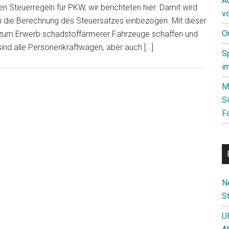
A
n Steuerregeln für PKW, wir berichteten hier. Damit wird
v
die Berechnung des Steuersatzes einbezogen. Mit dieser
O
 zum Erwerb schadstoffärmerer Fahrzeuge schaffen und
sind alle Personenkraftwagen, aber auch […]
S
i
M
S
F
N
St
U