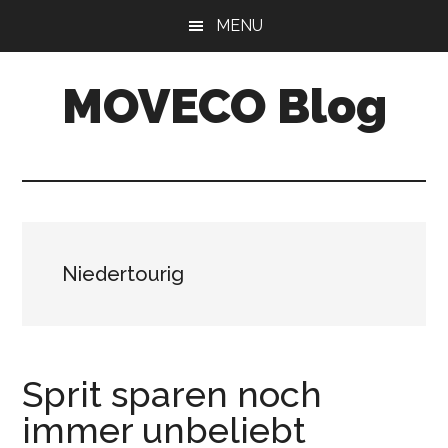
Skip
Skip
MENU
to
to
main
primary
MOVECO Blog
content
sidebar
Blog
der
Web-
Entwickler
aus
Niedertourig
Bonn
Sprit sparen noch
immer unbeliebt