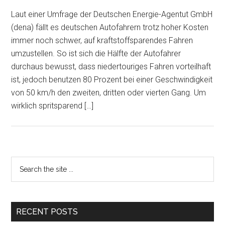
Laut einer Umfrage der Deutschen Energie-Agentut GmbH
(dena) fällt es deutschen Autofahrern trotz hoher Kosten
immer noch schwer, auf kraftstoffsparendes Fahren
umzustellen. So ist sich die Hälfte der Autofahrer
durchaus bewusst, dass niedertouriges Fahren vorteilhaft
ist, jedoch benutzen 80 Prozent bei einer Geschwindigkeit
von 50 km/h den zweiten, dritten oder vierten Gang. Um
wirklich spritsparend […]
Primary
Search
the
Sidebar
site
...
RECENT POSTS