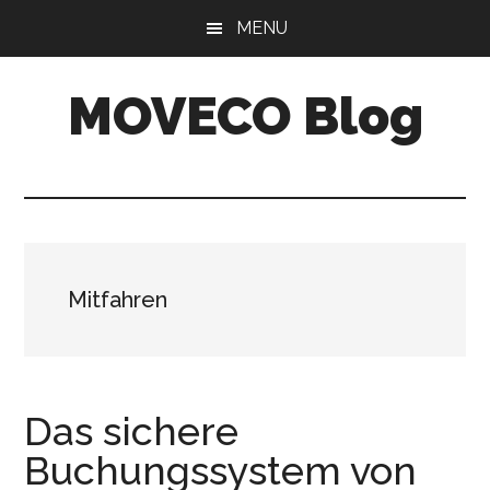
Skip
Skip
MENU
to
to
main
primary
MOVECO Blog
content
sidebar
Blog
der
Web-
Entwickler
aus
Mitfahren
Bonn
Das sichere
Buchungssystem von