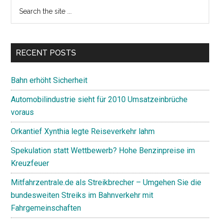
Primary
Search
the
Sidebar
site
...
RECENT POSTS
Bahn erhöht Sicherheit
Automobilindustrie sieht für 2010 Umsatzeinbrüche
voraus
Orkantief Xynthia legte Reiseverkehr lahm
Spekulation statt Wettbewerb? Hohe Benzinpreise im
Kreuzfeuer
Mitfahrzentrale.de als Streikbrecher – Umgehen Sie die
bundesweiten Streiks im Bahnverkehr mit
Fahrgemeinschaften