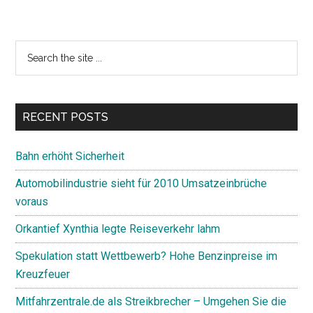
Primary
Search
the
Sidebar
site
...
RECENT POSTS
Bahn erhöht Sicherheit
Automobilindustrie sieht für 2010 Umsatzeinbrüche
voraus
Orkantief Xynthia legte Reiseverkehr lahm
Spekulation statt Wettbewerb? Hohe Benzinpreise im
Kreuzfeuer
Mitfahrzentrale.de als Streikbrecher – Umgehen Sie die