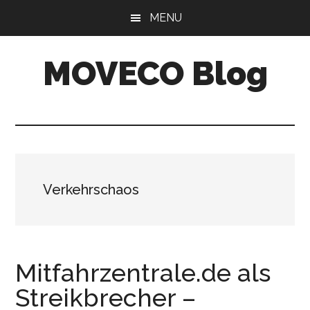
Skip
Skip
MENU
to
to
main
primary
MOVECO Blog
content
sidebar
Blog
der
Web-
Entwickler
aus
Verkehrschaos
Bonn
Mitfahrzentrale.de als
Streikbrecher –