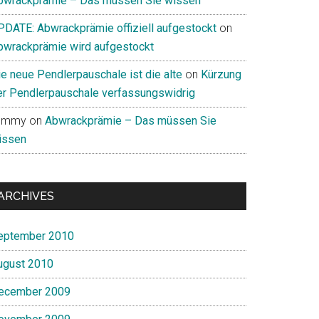
bwrackprämie – Das müssen Sie wissen
PDATE: Abwrackprämie offiziell aufgestockt
on
bwrackprämie wird aufgestockt
ie neue Pendlerpauschale ist die alte
on
Kürzung
er Pendlerpauschale verfassungswidrig
ommy
on
Abwrackprämie – Das müssen Sie
issen
ARCHIVES
eptember 2010
ugust 2010
ecember 2009