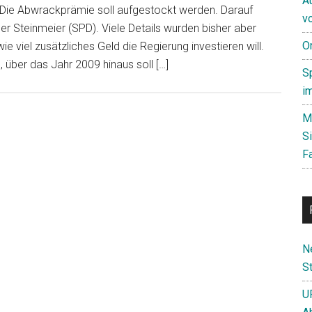
A
: Die Abwrackprämie soll aufgestockt werden. Darauf
v
ler Steinmeier (SPD). Viele Details wurden bisher aber
O
ie viel zusätzliches Geld die Regierung investieren will.
 über das Jahr 2009 hinaus soll […]
S
i
M
S
F
N
St
U