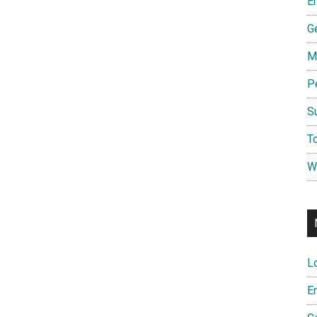
E
G
M
P
S
To
W
L
E