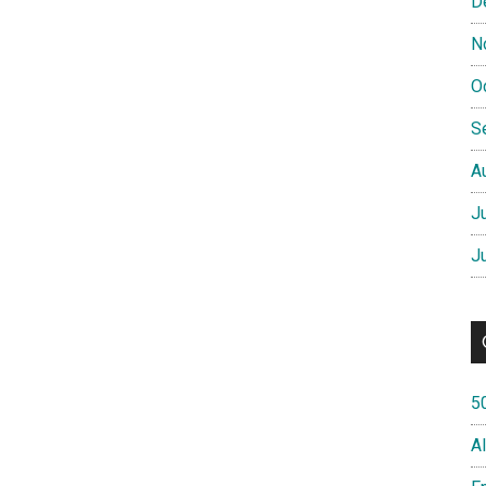
D
N
O
S
A
J
J
5
A