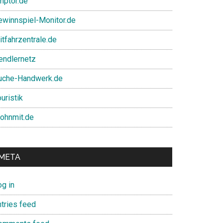
mptor.de
ewinnspiel-Monitor.de
itfahrzentrale.de
endlernetz
uche-Handwerk.de
uristik
ohnmit.de
META
og in
ntries feed