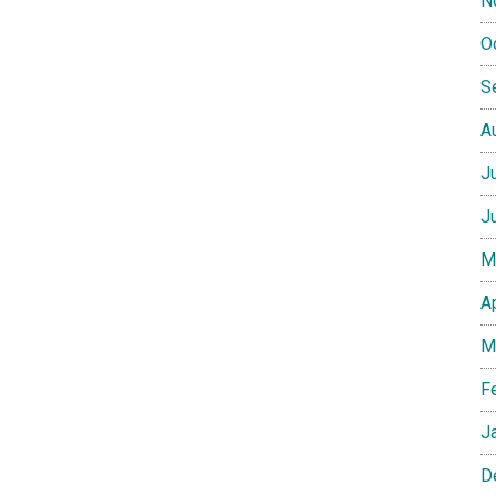
N
O
S
A
J
J
M
A
M
F
J
D