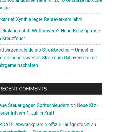
utomobilindustrie sieht für 2010 Umsatzeinbrüche
oraus
rkantief Xynthia legte Reiseverkehr lahm
pekulation statt Wettbewerb? Hohe Benzinpreise
m Kreuzfeuer
itfahrzentrale.de als Streikbrecher – Umgehen
ie die bundesweiten Streiks im Bahnverkehr mit
ahrgemeinschaften
RECENT COMMENTS
eue Steuer gegen Spritschleudern
on
Neue Kfz-
euer tritt am 1. Juli in Kraft
PDATE: Abwrackprämie offiziell aufgestockt
on