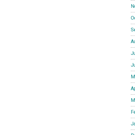
N
O
S
A
J
J
M
A
M
F
J