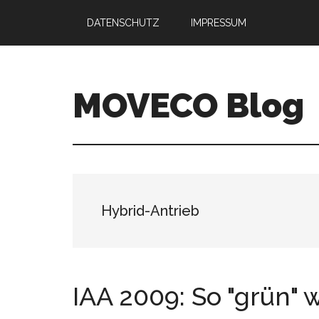
Skip
Skip
DATENSCHUTZ
IMPRESSUM
to
to
main
primary
content
sidebar
MOVECO Blog
Blog
der
Web-
Entwickler
aus
Hybrid-Antrieb
Bonn
IAA 2009: So "grün" 