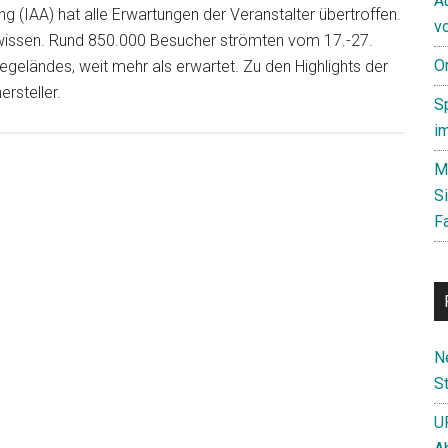
A
ng (IAA) hat alle Erwartungen der Veranstalter übertroffen.
v
 wissen. Rund 850.000 Besucher strömten vom 17.-27.
O
geländes, weit mehr als erwartet. Zu den Highlights der
rsteller.
S
i
M
S
F
N
St
U