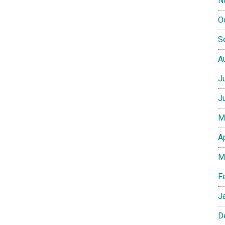
N
O
S
A
J
J
M
A
M
F
J
D