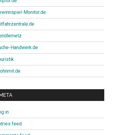
mptor.de
ewinnspiel-Monitor.de
itfahrzentrale.de
endlernetz
uche-Handwerk.de
uristik
ohnmit.de
META
og in
ntries feed