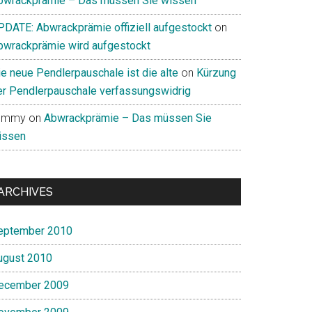
bwrackprämie – Das müssen Sie wissen
PDATE: Abwrackprämie offiziell aufgestockt
on
bwrackprämie wird aufgestockt
ie neue Pendlerpauschale ist die alte
on
Kürzung
er Pendlerpauschale verfassungswidrig
ommy
on
Abwrackprämie – Das müssen Sie
issen
ARCHIVES
eptember 2010
ugust 2010
ecember 2009