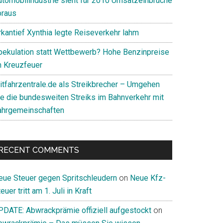
utomobilindustrie sieht für 2010 Umsatzeinbrüche
oraus
rkantief Xynthia legte Reiseverkehr lahm
pekulation statt Wettbewerb? Hohe Benzinpreise
m Kreuzfeuer
itfahrzentrale.de als Streikbrecher – Umgehen
ie die bundesweiten Streiks im Bahnverkehr mit
ahrgemeinschaften
RECENT COMMENTS
eue Steuer gegen Spritschleudern
on
Neue Kfz-
euer tritt am 1. Juli in Kraft
PDATE: Abwrackprämie offiziell aufgestockt
on