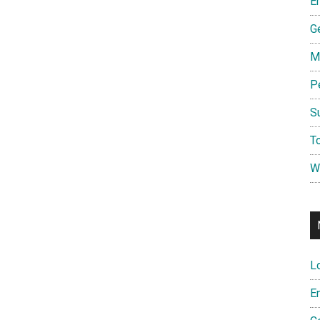
E
G
M
P
S
To
W
L
E