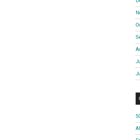
D
N
O
S
A
J
J
5
A