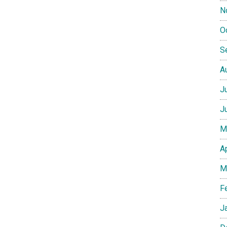
N
O
S
A
J
J
M
A
M
F
J