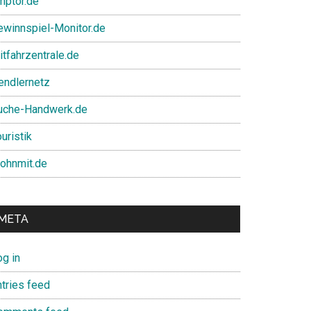
mptor.de
ewinnspiel-Monitor.de
itfahrzentrale.de
endlernetz
uche-Handwerk.de
uristik
ohnmit.de
META
og in
ntries feed