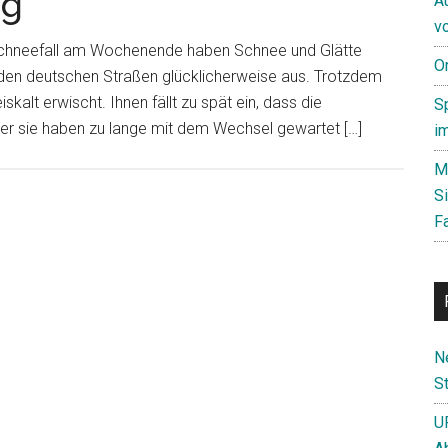
ng
A
v
Schneefall am Wochenende haben Schnee und Glätte
O
f den deutschen Straßen glücklicherweise aus. Trotzdem
lt erwischt. Ihnen fällt zu spät ein, dass die
S
der sie haben zu lange mit dem Wechsel gewartet […]
i
M
S
F
N
St
U