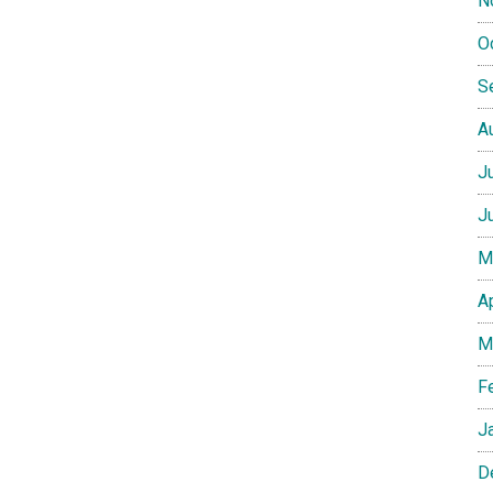
N
O
S
A
J
J
M
A
M
F
J
D