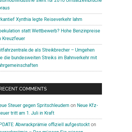
utomobilindustrie sieht für 2010 Umsatzeinbrüche
oraus
rkantief Xynthia legte Reiseverkehr lahm
pekulation statt Wettbewerb? Hohe Benzinpreise
m Kreuzfeuer
itfahrzentrale.de als Streikbrecher – Umgehen
ie die bundesweiten Streiks im Bahnverkehr mit
ahrgemeinschaften
RECENT COMMENTS
eue Steuer gegen Spritschleudern
on
Neue Kfz-
euer tritt am 1. Juli in Kraft
PDATE: Abwrackprämie offiziell aufgestockt
on