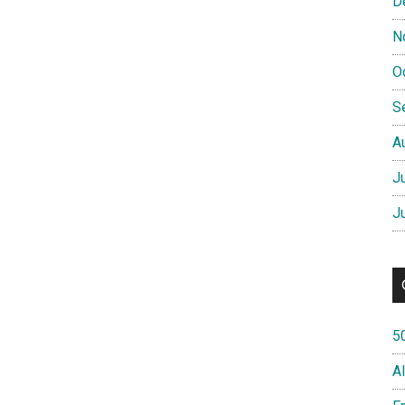
D
N
O
S
A
J
J
5
A