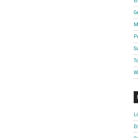
E
G
M
P
S
To
W
L
E