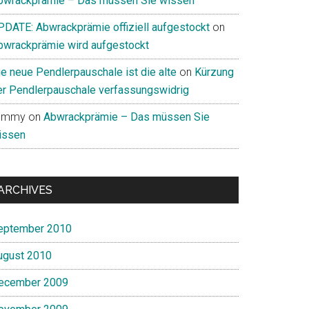
bwrackprämie – Das müssen Sie wissen
PDATE: Abwrackprämie offiziell aufgestockt
on
bwrackprämie wird aufgestockt
ie neue Pendlerpauschale ist die alte
on
Kürzung
er Pendlerpauschale verfassungswidrig
ommy
on
Abwrackprämie – Das müssen Sie
issen
ARCHIVES
eptember 2010
ugust 2010
ecember 2009