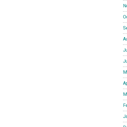
N
O
S
A
J
J
M
A
M
F
J