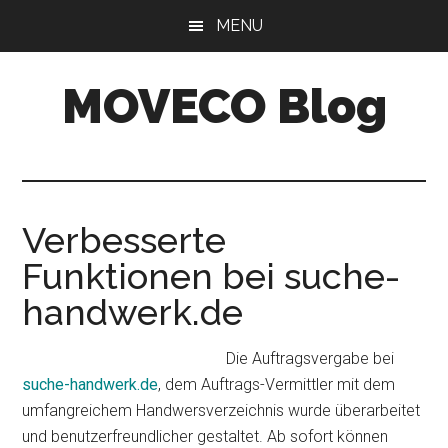
Skip
Skip
MENU
to
to
main
primary
MOVECO Blog
content
sidebar
Blog
der
Web-
Entwickler
Verbesserte
aus
Funktionen bei suche-
Bonn
handwerk.de
Die Auftragsvergabe bei
suche-handwerk.de
, dem Auftrags-Vermittler mit dem
umfangreichem Handwersverzeichnis wurde überarbeitet
und benutzerfreundlicher gestaltet. Ab sofort können