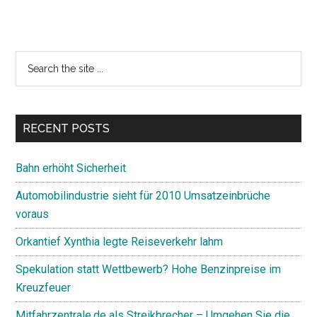
Primary
Search
the
Sidebar
site
...
RECENT POSTS
Bahn erhöht Sicherheit
Automobilindustrie sieht für 2010 Umsatzeinbrüche
voraus
Orkantief Xynthia legte Reiseverkehr lahm
Spekulation statt Wettbewerb? Hohe Benzinpreise im
Kreuzfeuer
Mitfahrzentrale.de als Streikbrecher – Umgehen Sie die