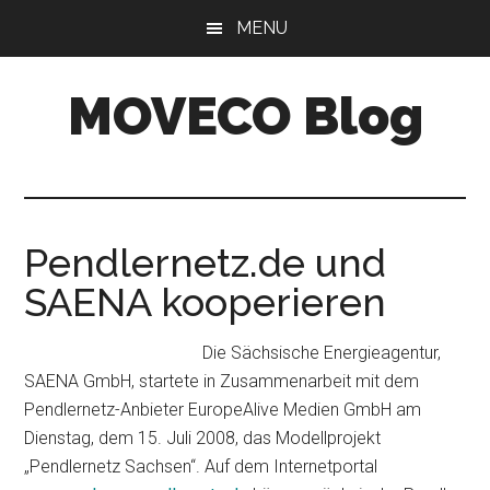
Skip
Skip
MENU
to
to
main
primary
MOVECO Blog
content
sidebar
Blog
der
Web-
Entwickler
Pendlernetz.de und
aus
SAENA kooperieren
Bonn
Die Sächsische Energieagentur,
SAENA GmbH, startete in Zusammenarbeit mit dem
Pendlernetz-Anbieter EuropeAlive Medien GmbH am
Dienstag, dem 15. Juli 2008, das Modellprojekt
„Pendlernetz Sachsen“. Auf dem Internetportal