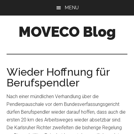
Skip
Skip
MENU
to
to
main
primary
MOVECO Blog
content
sidebar
Blog
der
Web-
Entwickler
Wieder Hoffnung für
aus
Berufspendler
Bonn
Nach einer mündlichen Verhandlung über die
Pendlerpauschale vor dem Bundesverfassungsgericht
dürfen Berufspendler wieder darauf hoffen, dass auch die
ersten 20 km des Arbeitsweges wieder absetzbar sind.
Die Karlsruher Richter zweifelten die bisherige Regelung