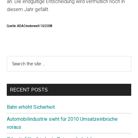
an. Die endgültige Entscheidung wird vermutlich noch in
diesem Jahr gefällt.
Quelle: ADACmotorwelt 10/2008
Primary
Search
the
Sidebar
site
...
RECENT POSTS
Bahn erhöht Sicherheit
Automobilindustrie sieht für 2010 Umsatzeinbrüche
voraus