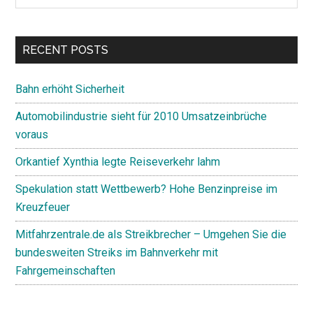
Sidebar
site
...
RECENT POSTS
Bahn erhöht Sicherheit
Automobilindustrie sieht für 2010 Umsatzeinbrüche
voraus
Orkantief Xynthia legte Reiseverkehr lahm
Spekulation statt Wettbewerb? Hohe Benzinpreise im
Kreuzfeuer
Mitfahrzentrale.de als Streikbrecher – Umgehen Sie die
bundesweiten Streiks im Bahnverkehr mit
Fahrgemeinschaften