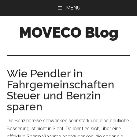
Skip
Skip
MENU
to
to
main
primary
MOVECO Blog
content
sidebar
Blog
der
Web-
Entwickler
Wie Pendler in
aus
Fahrgemeinschaften
Bonn
Steuer und Benzin
sparen
Die Benzinpreise schwanken sehr stark und eine deutliche
Besserung ist nicht in Sicht. Da lohnt es sich, über eine
effektive Sparmaßnahme nachzudenken, die sogar die