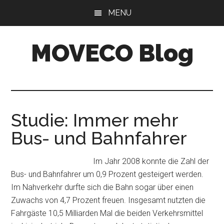
Skip
Skip
MENU
to
to
main
primary
MOVECO Blog
content
sidebar
Blog
der
Web-
Entwickler
Studie: Immer mehr
aus
Bus- und Bahnfahrer
Bonn
Im Jahr 2008 konnte die Zahl der
Bus- und Bahnfahrer um 0,9 Prozent gesteigert werden.
Im Nahverkehr durfte sich die Bahn sogar über einen
Zuwachs von 4,7 Prozent freuen. Insgesamt nutzten die
Fahrgäste 10,5 Milliarden Mal die beiden Verkehrsmittel