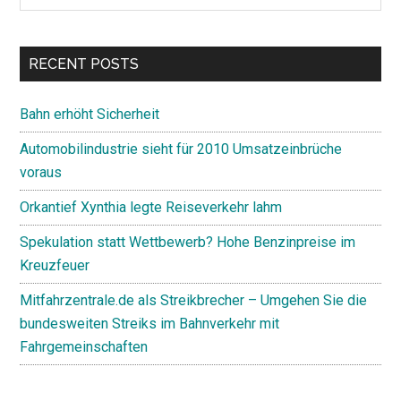
Sidebar
site
...
RECENT POSTS
Bahn erhöht Sicherheit
Automobilindustrie sieht für 2010 Umsatzeinbrüche
voraus
Orkantief Xynthia legte Reiseverkehr lahm
Spekulation statt Wettbewerb? Hohe Benzinpreise im
Kreuzfeuer
Mitfahrzentrale.de als Streikbrecher – Umgehen Sie die
bundesweiten Streiks im Bahnverkehr mit
Fahrgemeinschaften