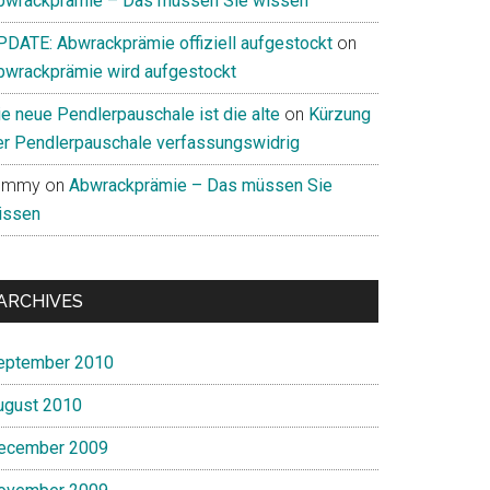
bwrackprämie – Das müssen Sie wissen
PDATE: Abwrackprämie offiziell aufgestockt
on
bwrackprämie wird aufgestockt
ie neue Pendlerpauschale ist die alte
on
Kürzung
er Pendlerpauschale verfassungswidrig
ommy
on
Abwrackprämie – Das müssen Sie
issen
ARCHIVES
eptember 2010
ugust 2010
ecember 2009