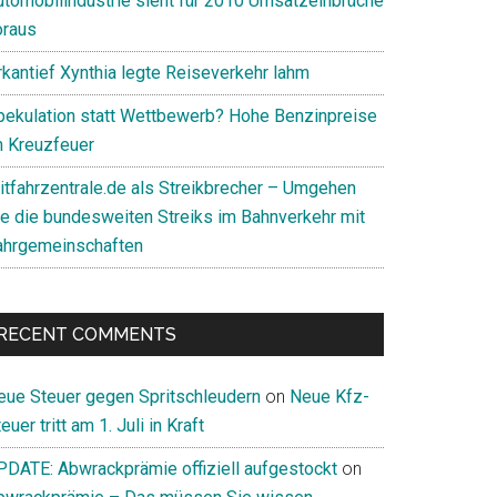
utomobilindustrie sieht für 2010 Umsatzeinbrüche
oraus
rkantief Xynthia legte Reiseverkehr lahm
pekulation statt Wettbewerb? Hohe Benzinpreise
m Kreuzfeuer
itfahrzentrale.de als Streikbrecher – Umgehen
ie die bundesweiten Streiks im Bahnverkehr mit
ahrgemeinschaften
RECENT COMMENTS
eue Steuer gegen Spritschleudern
on
Neue Kfz-
euer tritt am 1. Juli in Kraft
PDATE: Abwrackprämie offiziell aufgestockt
on