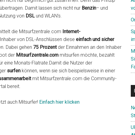
n nicht nur begrifflich gut zusammen. Denn das Prinzip
A
übertragen. Damit lassen sich nicht nur
Benzin
– und
v
 Nutzung von
DSL
und WLAN’s.
O
ttelt die Mitsurfzentrale.com
Internet-
S
 Inhaber von DSL-Anschlüssen diese
einfach und sicher
i
en. Dabei gehen
75 Prozent
der Einnahmen an den Inhaber
M
pot der
Mitsurfzentrale.com
mitsurfen möchte, bezahlt
S
r eine Monats-Flatrate.Damit die Nutzer der
F
ger
surfen
können, wenn sie sich beispielsweise in einer
usammenarbeit
mit Mitsurfzentrale.com die Community-
al bereit.
tzt auch Mitsurfer!
Einfach hier klicken
N
St
U