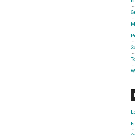
E
G
M
P
S
To
W
L
E