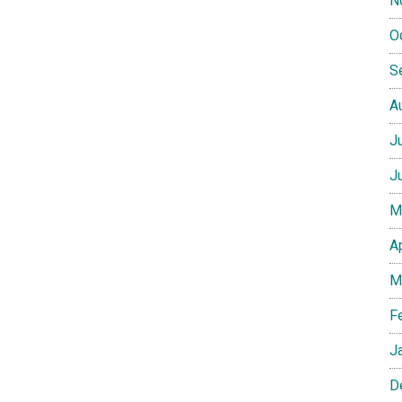
N
O
S
A
J
J
M
A
M
F
J
D