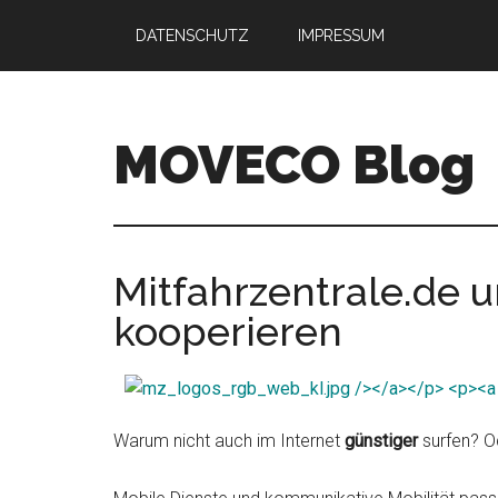
Skip
Skip
DATENSCHUTZ
IMPRESSUM
to
to
main
primary
content
sidebar
MOVECO Blog
Blog
der
Web-
Mitfahrzentrale.de 
Entwickler
kooperieren
aus
Bonn
Warum nicht auch im Internet
günstiger
surfen? O