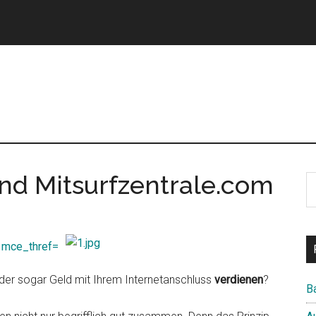
und Mitsurfzentrale.com
S
th
si
...
der sogar Geld mit Ihrem Internetanschluss
verdienen
?
B