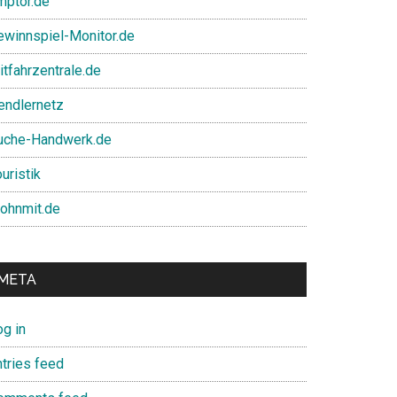
mptor.de
ewinnspiel-Monitor.de
itfahrzentrale.de
endlernetz
uche-Handwerk.de
uristik
ohnmit.de
META
og in
ntries feed