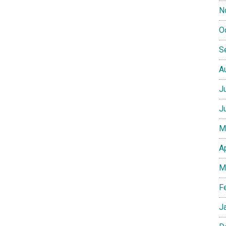
N
O
S
A
J
J
M
A
M
F
J