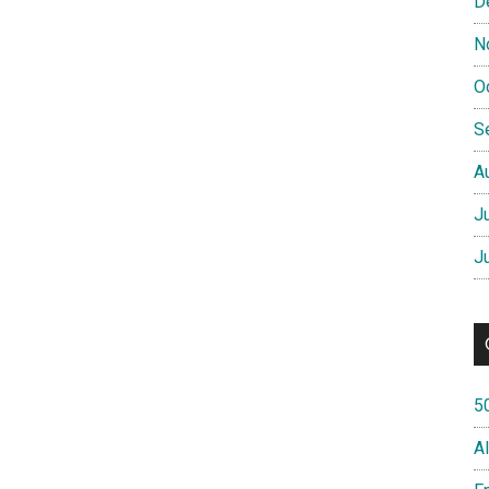
D
N
O
S
A
J
J
5
A