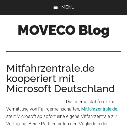
Skip
Skip
MENU
to
to
main
primary
MOVECO Blog
content
sidebar
Blog
der
Web-
Entwickler
Mitfahrzentrale.de
aus
kooperiert mit
Bonn
Microsoft Deutschland
Die Internetplattform zur
Vermittlung von Fahrgemeinschaften,
Mitfahrzentrale.de
,
stellt Microsoft ab sofort eine eigene Mitfahrzentrale zur
Verfügung. Beide Partner bieten den Mitgliedern der