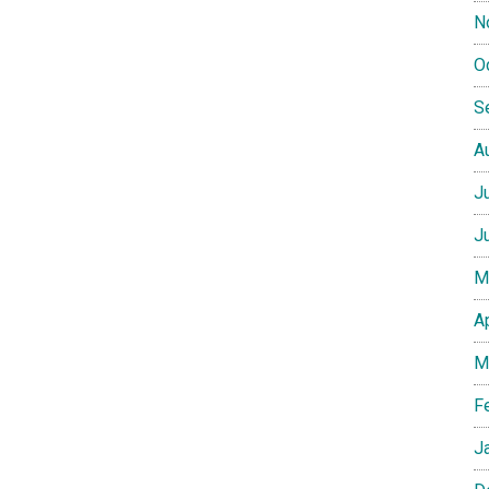
N
O
S
A
J
J
M
A
M
F
J