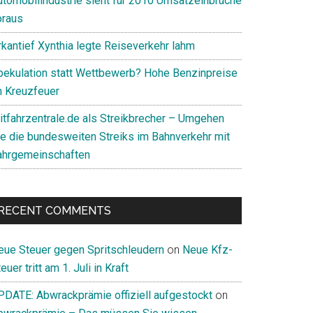
utomobilindustrie sieht für 2010 Umsatzeinbrüche
oraus
rkantief Xynthia legte Reiseverkehr lahm
pekulation statt Wettbewerb? Hohe Benzinpreise
m Kreuzfeuer
itfahrzentrale.de als Streikbrecher – Umgehen
ie die bundesweiten Streiks im Bahnverkehr mit
ahrgemeinschaften
RECENT COMMENTS
eue Steuer gegen Spritschleudern
on
Neue Kfz-
euer tritt am 1. Juli in Kraft
PDATE: Abwrackprämie offiziell aufgestockt
on