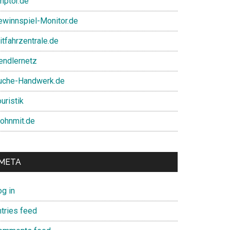
mptor.de
ewinnspiel-Monitor.de
itfahrzentrale.de
endlernetz
uche-Handwerk.de
uristik
ohnmit.de
META
og in
ntries feed