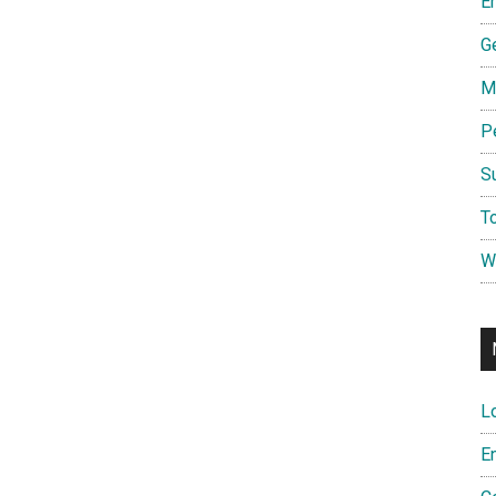
E
G
M
P
S
To
W
L
E