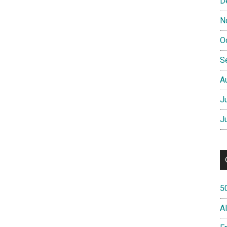
D
N
O
S
A
J
J
5
A