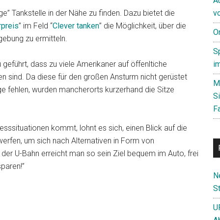
A
e” Tankstelle in der Nähe zu finden. Dazu bietet die
v
rpreis
” im Feld “
Clever tanken
” die Möglichkeit, über die
O
gebung zu ermitteln.
S
geführt, dass zu viele Amerikaner auf öffenltiche
i
 sind. Da diese für den großen Ansturm nicht gerüstet
M
uge fehlen, wurden mancherorts kurzerhand die Sitze
S
F
esssituationen kommt, lohnt es sich, einen Blick auf die
erfen, um sich nach Alternativen in Form von
der U-Bahn erreicht man so sein Ziel bequem im Auto, frei
paren!”
N
St
U