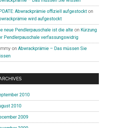
bwrackprämie – Das müssen Sie wissen
PDATE: Abwrackprämie offiziell aufgestockt
on
bwrackprämie wird aufgestockt
ie neue Pendlerpauschale ist die alte
on
Kürzung
er Pendlerpauschale verfassungswidrig
ommy
on
Abwrackprämie – Das müssen Sie
issen
ARCHIVES
eptember 2010
ugust 2010
ecember 2009