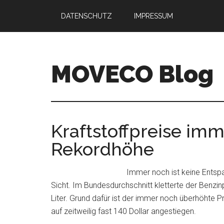
Skip
Skip
DATENSCHUTZ
IMPRESSUM
to
to
main
primary
content
sidebar
MOVECO Blog
Blog
der
Web-
Kraftstoffpreise im
Entwickler
Rekordhöhe
aus
Bonn
Immer noch ist keine Entspa
Sicht. Im Bundesdurchschnitt kletterte der Benzinp
Liter. Grund dafür ist der immer noch überhöhte Pr
auf zeitweilig fast 140 Dollar angestiegen.