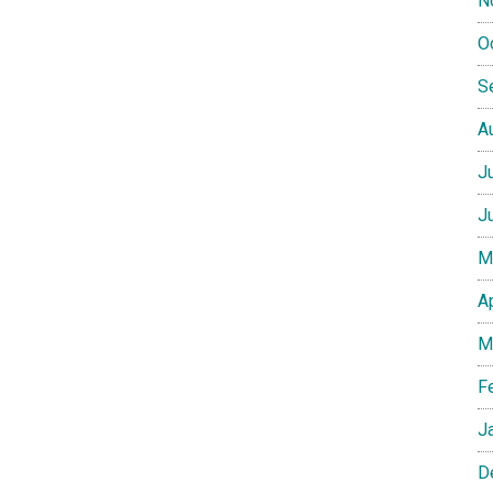
N
O
S
A
J
J
M
A
M
F
J
D