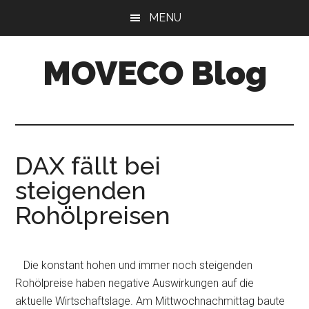
Skip
Skip
MENU
to
to
main
primary
MOVECO Blog
content
sidebar
Blog
der
Web-
Entwickler
DAX fällt bei
aus
steigenden
Bonn
Rohölpreisen
Die konstant hohen und immer noch steigenden
Rohölpreise haben negative Auswirkungen auf die
aktuelle Wirtschaftslage. Am Mittwochnachmittag baute