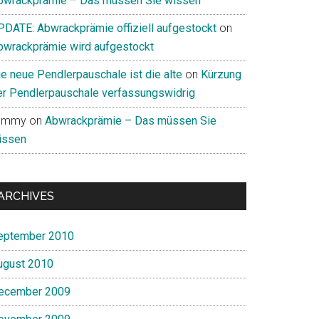
bwrackprämie – Das müssen Sie wissen
PDATE: Abwrackprämie offiziell aufgestockt
on
bwrackprämie wird aufgestockt
ie neue Pendlerpauschale ist die alte
on
Kürzung
er Pendlerpauschale verfassungswidrig
ommy
on
Abwrackprämie – Das müssen Sie
issen
ARCHIVES
eptember 2010
ugust 2010
ecember 2009