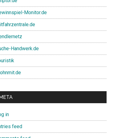
mptor.de
ewinnspiel-Monitor.de
itfahrzentrale.de
endlernetz
uche-Handwerk.de
uristik
ohnmit.de
META
og in
ntries feed