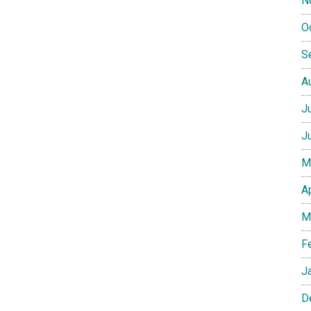
N
O
S
A
J
J
M
A
M
F
J
D