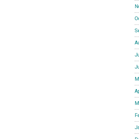
N
O
S
A
J
J
M
A
M
F
J