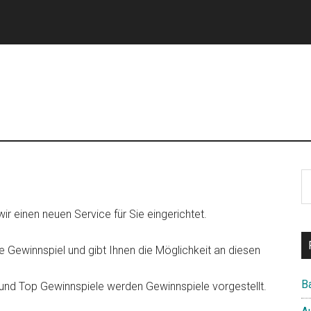
S
th
si
ir einen neuen Service für Sie eingerichtet.
...
le Gewinnspiel und gibt Ihnen die Möglichkeit an diesen
B
 und Top Gewinnspiele werden Gewinnspiele vorgestellt.