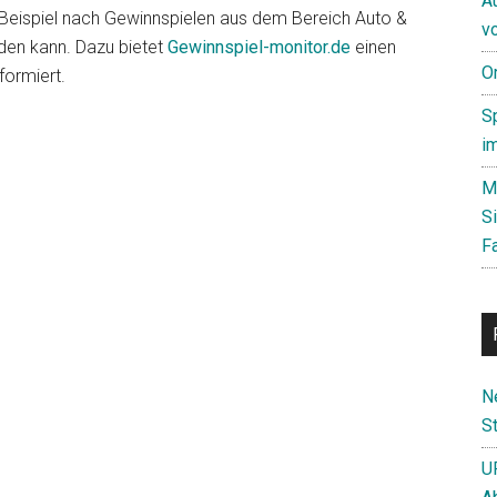
A
Beispiel nach Gewinnspielen aus dem Bereich Auto &
v
den kann. Dazu bietet
Gewinnspiel-monitor.de
einen
O
formiert.
S
i
M
S
F
N
St
U