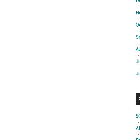
D
N
O
S
A
J
J
5
A