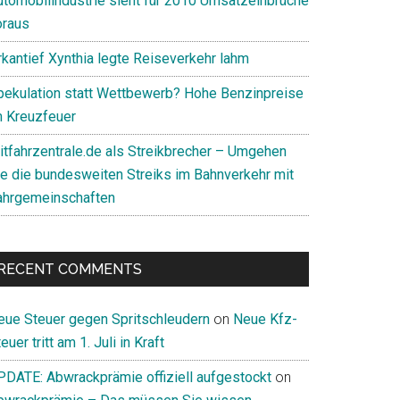
utomobilindustrie sieht für 2010 Umsatzeinbrüche
oraus
rkantief Xynthia legte Reiseverkehr lahm
pekulation statt Wettbewerb? Hohe Benzinpreise
m Kreuzfeuer
itfahrzentrale.de als Streikbrecher – Umgehen
ie die bundesweiten Streiks im Bahnverkehr mit
ahrgemeinschaften
RECENT COMMENTS
eue Steuer gegen Spritschleudern
on
Neue Kfz-
euer tritt am 1. Juli in Kraft
PDATE: Abwrackprämie offiziell aufgestockt
on