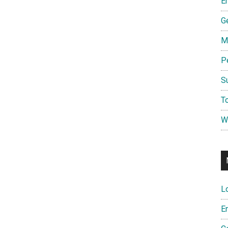
E
G
M
P
S
To
W
L
E