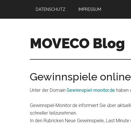
Skip
Skip
DATENSCHUTZ
IMPRESSUM
to
to
main
primary
content
sidebar
MOVECO Blog
Blog
der
Web-
Gewinnspiele online
Entwickler
aus
Unter der Domain
Gewinnspiel-monitor.de
haben w
Bonn
Gewinnspiel-Monitor.de informiert Sie über aktuel
schneller teilzunehmen.
In den Rubricken Neue Gewinnspiele, Last Minute