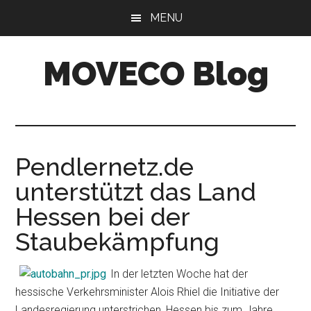
Skip
Skip
MENU
to
to
main
primary
MOVECO Blog
content
sidebar
Blog
der
Web-
Entwickler
Pendlernetz.de
aus
unterstützt das Land
Bonn
Hessen bei der
Staubekämpfung
In der letzten Woche hat der
hessische Verkehrsminister Alois Rhiel die Initiative der
Landesregierung unterstrichen, Hessen bis zum Jahre