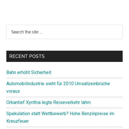
Primary
Search
the
Sidebar
site
...
RECENT POSTS
Bahn erhöht Sicherheit
Automobilindustrie sieht für 2010 Umsatzeinbrüche
voraus
Orkantief Xynthia legte Reiseverkehr lahm
Spekulation statt Wettbewerb? Hohe Benzinpreise im
Kreuzfeuer