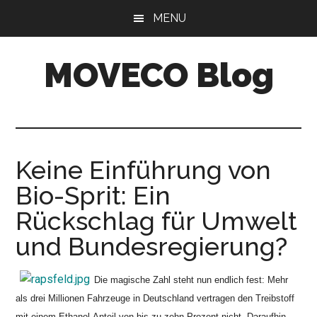
Skip
Skip
MENU
to
to
main
primary
MOVECO Blog
content
sidebar
Blog
der
Web-
Entwickler
Keine Einführung von
aus
Bio-Sprit: Ein
Bonn
Rückschlag für Umwelt
und Bundesregierung?
Die magische Zahl steht nun endlich fest: Mehr
als drei Millionen Fahrzeuge in Deutschland vertragen den Treibstoff
mit einem Ethanol-Anteil von bis zu zehn Prozent nicht.
Daraufhin