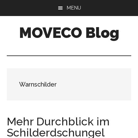
Skip
Skip
MENU
to
to
main
primary
MOVECO Blog
content
sidebar
Blog
der
Web-
Entwickler
aus
Warnschilder
Bonn
Mehr Durchblick im
Schilderdschungel